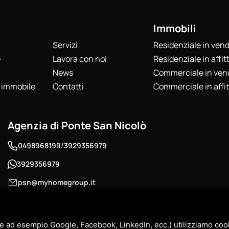
Immobili
Servizi
Residenziale in vend
e
Lavora con noi
Residenziale in affit
News
Commerciale in ven
o immobile
Contatti
Commerciale in affi
Agenzia di Ponte San Nicolò
/
0498968199
3929356979
3929356979
psn@myhomegroup.it
Via G. Marconi , 67 - 35020 , Ponte San Nicolò (PD) -
Zona Roncaglia
e ad esempio Google, Facebook, LinkedIn, ecc.) utilizziamo cooki