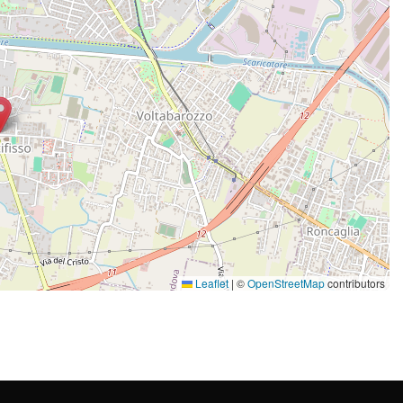
Leaflet
|
©
OpenStreetMap
contributors