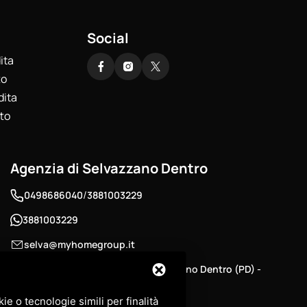
Social
ita
to
dita
tto
Agenzia di Selvazzano Dentro
/
0498686040
3881003229
3881003229
selva@myhomegroup.it
Via Padova , 12/E - 35030 , Selvazzano Dentro (PD) -
Zona Tencarola
e o tecnologie simili per finalità