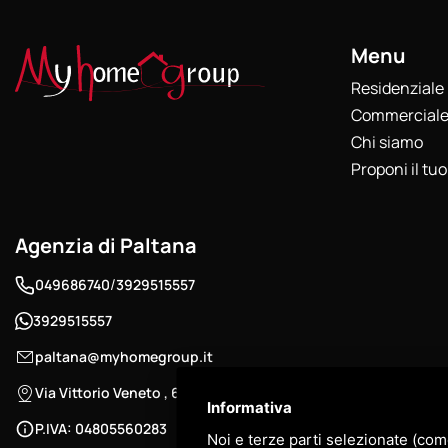
Menu
Residenziale
Commercial
Chi siamo
Proponi il tu
Agenzia di Paltana
/
049686740
3929515557
3929515557
paltana@myhomegroup.it
Via Vittorio Veneto , 69 - 35142 , Padova - Zona Paltana
Informativa
P.IVA: 04805560283
Noi e terze parti selezionate (com