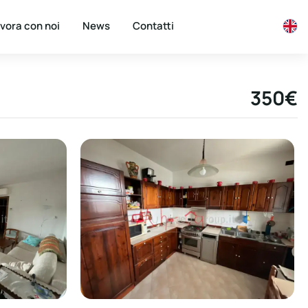
vora con noi
News
Contatti
350€