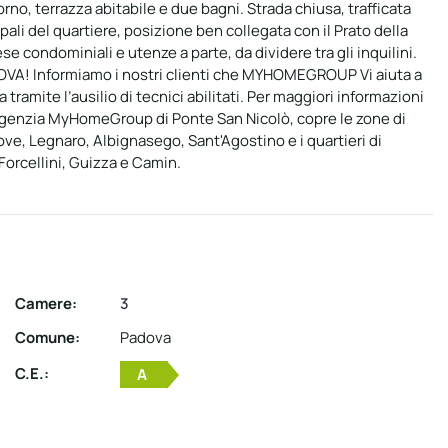
no, terrazza abitabile e due bagni. Strada chiusa, trafficata
ipali del quartiere, posizione ben collegata con il Prato della
 condominiali e utenze a parte, da dividere tra gli inquilini.
A! Informiamo i nostri clienti che MYHOMEGROUP Vi aiuta a
 tramite l’ausilio di tecnici abilitati. Per maggiori informazioni
agenzia MyHomeGroup di Ponte San Nicolò, copre le zone di
iove, Legnaro, Albignasego, Sant'Agostino e i quartieri di
Forcellini, Guizza e Camin.
Camere:
3
Comune:
Padova
C.E.:
A