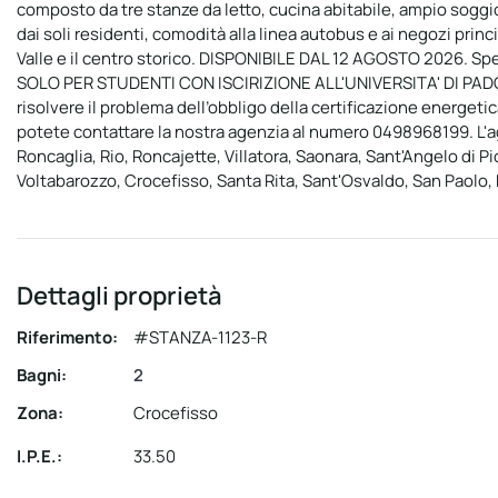
composto da tre stanze da letto, cucina abitabile, ampio soggior
dai soli residenti, comodità alla linea autobus e ai negozi princ
Valle e il centro storico. DISPONIBILE DAL 12 AGOSTO 2026. Spese
SOLO PER STUDENTI CON ISCIRIZIONE ALL'UNIVERSITA' DI PADOV
risolvere il problema dell’obbligo della certificazione energetica
potete contattare la nostra agenzia al numero 0498968199. L'
Roncaglia, Rio, Roncajette, Villatora, Saonara, Sant'Angelo di P
Voltabarozzo, Crocefisso, Santa Rita, Sant'Osvaldo, San Paolo, 
Dettagli proprietà
Riferimento:
#STANZA-1123-R
Bagni:
2
Zona:
Crocefisso
I.P.E.:
33.50