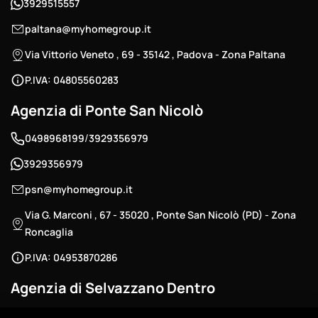
3929515557
paltana@myhomegroup.it
Via Vittorio Veneto , 69 - 35142 , Padova - Zona Paltana
P.IVA: 04805560283
Agenzia di Ponte San Nicolò
/
0498968199
3929356979
3929356979
psn@myhomegroup.it
Via G. Marconi , 67 - 35020 , Ponte San Nicolò (PD) - Zona
Roncaglia
P.IVA: 04953870286
Agenzia di Selvazzano Dentro
/
0498686040
3881003229