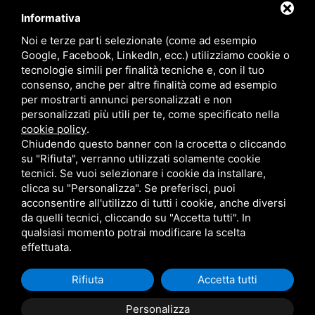
Informativa
3881003229
Noi e terze parti selezionate (come ad esempio
selva@myhomegroup.it
Google, Facebook, LinkedIn, ecc.) utilizziamo cookie o
tecnologie simili per finalità tecniche e, con il tuo
Via Padova , 12/E - 35030 , Selvazzano Dentro (PD) - Zona
consenso, anche per altre finalità come ad esempio
Tencarola
per mostrarti annunci personalizzati e non
personalizzati più utili per te, come specificato nella
P.IVA: 03744680285
cookie policy
.
Chiudendo questo banner con la crocetta o cliccando
su "Rifiuta", verranno utilizzati solamente cookie
tecnici. Se vuoi selezionare i cookie da installare,
clicca su "Personalizza". Se preferisci, puoi
My Home Group srl - P. IVA 05334400289
acconsentire all'utilizzo di tutti i cookie, anche diversi
Sitemap
-
Privacy Policy
- Questo sito è protetto da Google
da quelli tecnici, cliccando su "Accetta tutti". In
reCAPTCHA v3,
Privacy Policy
e
Termini di servizio
di Google.
qualsiasi momento potrai modificare la scelta
effettuata.
Rifiuta
Accetta tutti
Personalizza