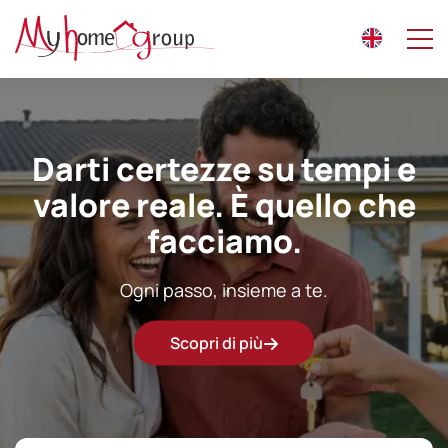
Darti certezze su tempi e
Ogni casa racconta una
valore reale. È quello che
vita.
facciamo.
Noi ti accompagniamo al prossimo capitolo.
Ogni passo, insieme a te.
Scopri di più
Scopri di più