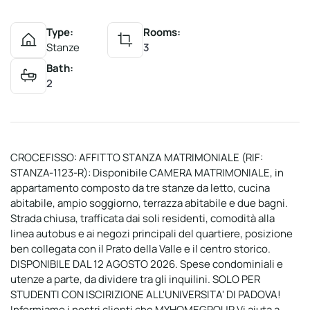
Type:
Rooms:
Stanze
3
Bath:
2
CROCEFISSO: AFFITTO STANZA MATRIMONIALE (RIF:
STANZA-1123-R): Disponibile CAMERA MATRIMONIALE, in
appartamento composto da tre stanze da letto, cucina
abitabile, ampio soggiorno, terrazza abitabile e due bagni.
Strada chiusa, trafficata dai soli residenti, comodità alla
linea autobus e ai negozi principali del quartiere, posizione
ben collegata con il Prato della Valle e il centro storico.
DISPONIBILE DAL 12 AGOSTO 2026. Spese condominiali e
utenze a parte, da dividere tra gli inquilini. SOLO PER
STUDENTI CON ISCIRIZIONE ALL'UNIVERSITA' DI PADOVA!
Informiamo i nostri clienti che MYHOMEGROUP Vi aiuta a