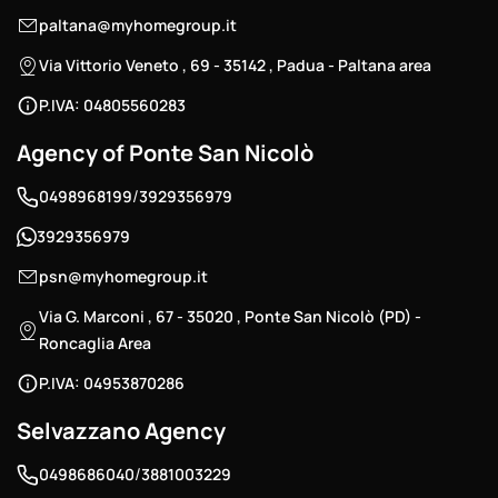
paltana@myhomegroup.it
Via Vittorio Veneto , 69 - 35142 , Padua - Paltana area
P.IVA: 04805560283
Agency of Ponte San Nicolò
/
0498968199
3929356979
3929356979
psn@myhomegroup.it
Via G. Marconi , 67 - 35020 , Ponte San Nicolò (PD) -
Roncaglia Area
P.IVA: 04953870286
Selvazzano Agency
/
0498686040
3881003229