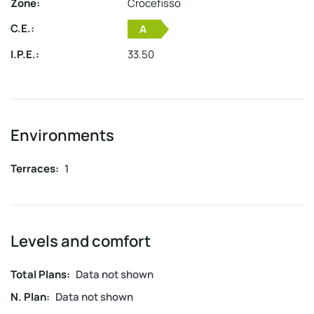
Zone:
Crocefisso
C.E.:
A
I.P.E.:
33.50
Environments
Terraces:
1
Levels and comfort
Total Plans:
Data not shown
N. Plan:
Data not shown