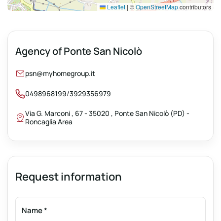
Leaflet
|
©
OpenStreetMap
contributors
Agency of Ponte San Nicolò
psn@myhomegroup.it
/
0498968199
3929356979
Via G. Marconi , 67 - 35020 , Ponte San Nicolò (PD) -
Roncaglia Area
Request information
Name
*