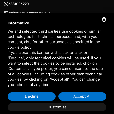
3881003229
selva@myhomegroup.it
Padua Street , 12/E - 35030 , Selvazzano Dentro (PD) -
Informative
Tencarola Area
We and selected third parties use cookies or similar
technologies for technical purposes and, with your
P.IVA: 03744680285
consent, also for other purposes as specified in the
cookie policy
.
If you close this banner with a tick or click on
"Decline", only technical cookies will be used. If you
want to select the cookies to be installed, click on
My Home Group srl - P. VAT 05334400289
'Customise'. If you prefer, you can consent to the use
Sitemap
-
Privacy Policy
- This site is protected by Google
of all cookies, including cookies other than technical
reCAPTCHA v3,
Privacy Policy
e
Terms of Service
Google's.
cookies, by clicking on "Accept all". You can change
your choice at any time.
Decline
Accept All
Customise