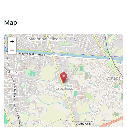
Map
+
−