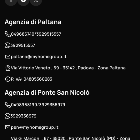
Agenzia di Paltana
/
049686740
3929515557
3929515557
paltana@myhomegroup.it
Via Vittorio Veneto , 69 - 35142 , Padova - Zona Paltana
P.IVA: 04805560283
Agenzia di Ponte San Nicolò
/
0498968199
3929356979
3929356979
psn@myhomegroup.it
Via G. Marconi , 67 - 35020 , Ponte San Nicolò (PD) - Zona