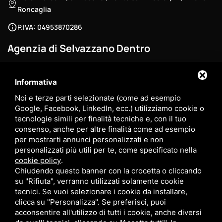
Roncaglia
P.IVA: 04953870286
Agenzia di Selvazzano Dentro
/
0498686040
3881003229
Informativa
3881003229
Noi e terze parti selezionate (come ad esempio
selva@myhomegroup.it
Google, Facebook, LinkedIn, ecc.) utilizziamo cookie o
tecnologie simili per finalità tecniche e, con il tuo
Via Padova , 12/E - 35030 , Selvazzano Dentro (PD) - Zona
consenso, anche per altre finalità come ad esempio
Tencarola
per mostrarti annunci personalizzati e non
personalizzati più utili per te, come specificato nella
P.IVA: 03744680285
cookie policy
.
Chiudendo questo banner con la crocetta o cliccando
su "Rifiuta", verranno utilizzati solamente cookie
tecnici. Se vuoi selezionare i cookie da installare,
clicca su "Personalizza". Se preferisci, puoi
My Home Group srl - P. IVA 05334400289
acconsentire all'utilizzo di tutti i cookie, anche diversi
Sitemap
-
Privacy Policy
- Questo sito è protetto da Google