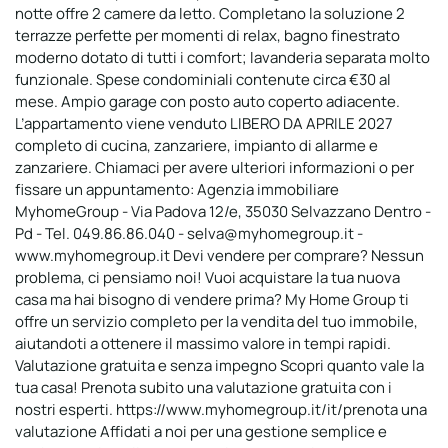
notte offre 2 camere da letto. Completano la soluzione 2
terrazze perfette per momenti di relax, bagno finestrato
moderno dotato di tutti i comfort; lavanderia separata molto
funzionale. Spese condominiali contenute circa €30 al
mese. Ampio garage con posto auto coperto adiacente.
L’appartamento viene venduto LIBERO DA APRILE 2027
completo di cucina, zanzariere, impianto di allarme e
zanzariere. Chiamaci per avere ulteriori informazioni o per
fissare un appuntamento: Agenzia immobiliare
MyhomeGroup - Via Padova 12/e, 35030 Selvazzano Dentro -
Pd - Tel. 049.86.86.040 - selva@myhomegroup.it -
www.myhomegroup.it Devi vendere per comprare? Nessun
problema, ci pensiamo noi! Vuoi acquistare la tua nuova
casa ma hai bisogno di vendere prima? My Home Group ti
offre un servizio completo per la vendita del tuo immobile,
aiutandoti a ottenere il massimo valore in tempi rapidi.
Valutazione gratuita e senza impegno Scopri quanto vale la
tua casa! Prenota subito una valutazione gratuita con i
nostri esperti. https://www.myhomegroup.it/it/prenota una
valutazione Affidati a noi per una gestione semplice e