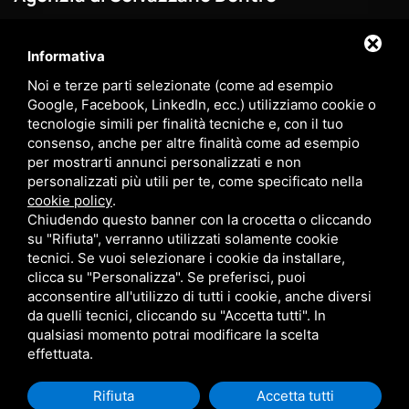
/
0498686040
3881003229
Informativa
3881003229
Noi e terze parti selezionate (come ad esempio
selva@myhomegroup.it
Google, Facebook, LinkedIn, ecc.) utilizziamo cookie o
tecnologie simili per finalità tecniche e, con il tuo
Via Padova , 12/E - 35030 , Selvazzano Dentro (PD) - Zona
consenso, anche per altre finalità come ad esempio
Tencarola
per mostrarti annunci personalizzati e non
personalizzati più utili per te, come specificato nella
P.IVA: 03744680285
cookie policy
.
Chiudendo questo banner con la crocetta o cliccando
su "Rifiuta", verranno utilizzati solamente cookie
tecnici. Se vuoi selezionare i cookie da installare,
clicca su "Personalizza". Se preferisci, puoi
My Home Group srl - P. IVA 05334400289
acconsentire all'utilizzo di tutti i cookie, anche diversi
Sitemap
-
Privacy Policy
- Questo sito è protetto da Google
da quelli tecnici, cliccando su "Accetta tutti". In
reCAPTCHA v3,
Privacy Policy
e
Termini di servizio
di Google.
qualsiasi momento potrai modificare la scelta
effettuata.
Rifiuta
Accetta tutti