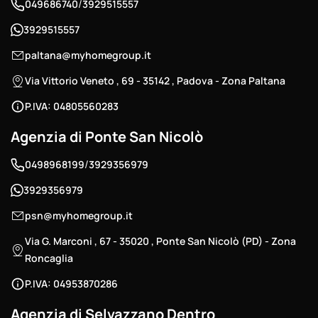
/
049686740
3929515557
3929515557
paltana@myhomegroup.it
Via Vittorio Veneto , 69 - 35142 , Padova - Zona Paltana
P.IVA: 04805560283
Agenzia di Ponte San Nicolò
/
0498968199
3929356979
3929356979
psn@myhomegroup.it
Via G. Marconi , 67 - 35020 , Ponte San Nicolò (PD) - Zona
Roncaglia
P.IVA: 04953870286
Agenzia di Selvazzano Dentro