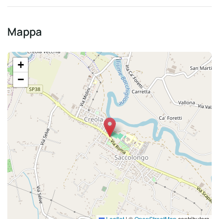
Mappa
+
−
Leaflet
|
©
OpenStreetMap
contributors