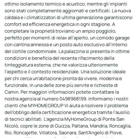
ottimo isolamento termico e acustico, mentre gli impianti
sono stati completamente aggiornati e certificati. La nuova
caldaia e i climatizzatori di ultima generazione garantiscono
comfort ed efficienza energetica in ogni stagione. A
completare la proprietà troviamo un ampio poggiolo,
perfetto per momenti di relax all'aperto, un comodo garage
con cantina annessa e un posto auto esclusivo all'interno
del cortile condominiale. La palazzina si presenta in ottime
condizioni e beneficia del recente rifacimento della
tinteggiatura esterna, che ne valorizza ulteriormente
l'aspetto e il contesto residenziale. Una soluzione ideale
per chi cerca un'abitazione pronta da vivere, moderna e
funzionale, in una delle zone più servite e richieste di
Camin. Per maggiori informazioni potete contattare la
nostra agenzia al numero 0498968199. Informiamo i nostri
clienti che MYHOMEGROUP Vi aiuta a risolvere il problema
dell’obbligo della certificazione energetica tramite l’ausilio
di tecnici abilitati. L'agenzia MyHomeGroup di Ponte San
Nicolò, copre le zone di Guizza, Paltana, Mandria, Roncaglia,
Rio, Roncajette, Villatora, Saonara, Sant'Angelo di Piove,