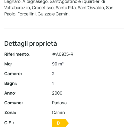
Legnaro, Albignasego, Sant'Agostino e i quartieri di
Voltabarozzo, Crocefisso, Santa Rita, Sant'Osvaldo, San
Paolo, Forcellini, Guizza e Camin.
Dettagli proprietà
Riferimento:
#A0935-R
Mq:
90 m²
Camere:
2
Bagni:
1
Anno:
2000
Comune:
Padova
Zona:
Camin
C.E.:
D