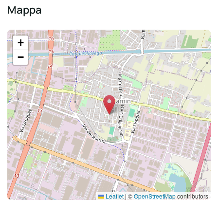
Mappa
+
−
Leaflet
|
©
OpenStreetMap
contributors