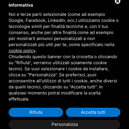
Informativa
3881003229
Noi e terze parti selezionate (come ad esempio
selva@myhomegroup.it
Google, Facebook, LinkedIn, ecc.) utilizziamo cookie o
tecnologie simili per finalità tecniche e, con il tuo
Via Padova , 12/E - 35030 , Selvazzano Dentro (PD) - Zona
consenso, anche per altre finalità come ad esempio
Tencarola
per mostrarti annunci personalizzati e non
personalizzati più utili per te, come specificato nella
P.IVA: 03744680285
cookie policy
.
Chiudendo questo banner con la crocetta o cliccando
su "Rifiuta", verranno utilizzati solamente cookie
tecnici. Se vuoi selezionare i cookie da installare,
clicca su "Personalizza". Se preferisci, puoi
My Home Group srl - P. IVA 05334400289
acconsentire all'utilizzo di tutti i cookie, anche diversi
Sitemap
-
Privacy Policy
- Questo sito è protetto da Google
da quelli tecnici, cliccando su "Accetta tutti". In
reCAPTCHA v3,
Privacy Policy
e
Termini di servizio
di Google.
qualsiasi momento potrai modificare la scelta
effettuata.
Rifiuta
Accetta tutti
Personalizza