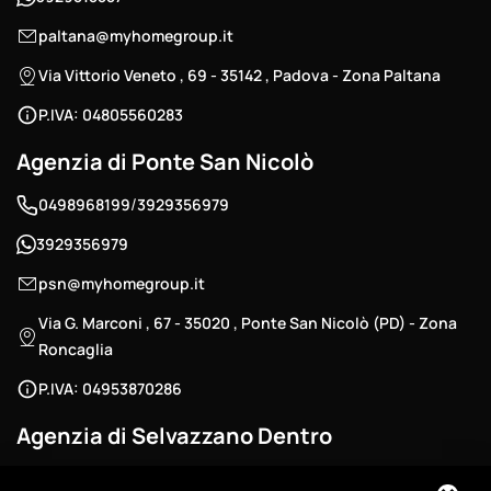
paltana@myhomegroup.it
Via Vittorio Veneto , 69 - 35142 , Padova - Zona Paltana
P.IVA: 04805560283
Agenzia di Ponte San Nicolò
/
0498968199
3929356979
3929356979
psn@myhomegroup.it
Via G. Marconi , 67 - 35020 , Ponte San Nicolò (PD) - Zona
Roncaglia
P.IVA: 04953870286
Agenzia di Selvazzano Dentro
/
0498686040
3881003229