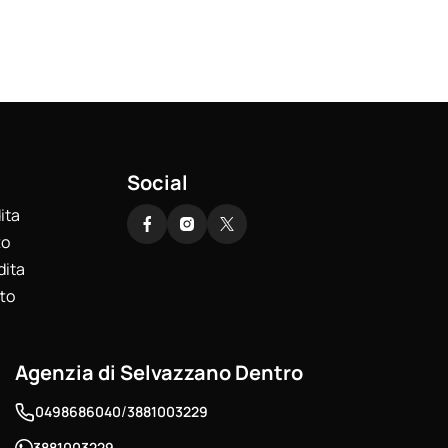
Social
ita
to
dita
tto
Agenzia di Selvazzano Dentro
/
0498686040
3881003229
3881003229