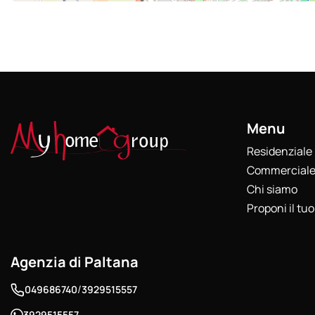
Menu
Residenziale
Commercial
Chi siamo
Proponi il tu
Agenzia di Paltana
/
049686740
3929515557
3929515557