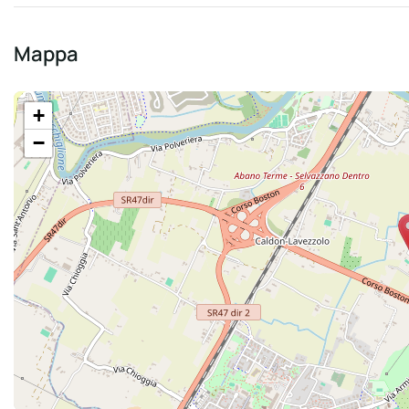
Mappa
+
−