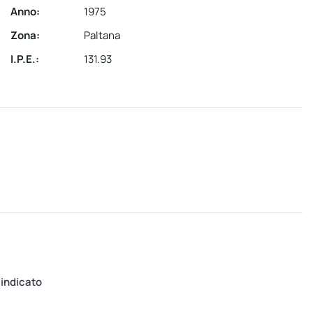
Anno:
1975
Zona:
Paltana
I.P.E.:
131.93
 indicato