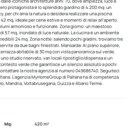
 dalle iconiche architetture anni '70, dove ampiezza, luce e
 vero protagonista è lo splendido giardino di 4.200 mq: un
y, per chi ama la natura o desidera realizzare una piscina
2 mq, ideale per cene estive e momenti di relax all'aperto.
di volumi armonioso e funzionale. Zona giorno: un maestoso
di 57 mq, inondato di luce naturale. La cucina è un ambiente
ncredibili 24 mq. Zona notte: salendo pochi gradini, troviamo tre
servite da due bagni finestrati. Mansarda: Al piano superiore,
a terrazza abitabile di 30 mq con vista panoramica sul verde.
uno studio riservato, vari locali ripostiglio/dispensa e un
 contesto verde che garantisce un silenzio assoluto a pochi
 contattare la nostra agenzia al numero 049686740. Seguiteci
ana. L'agenzia MyHomeGroup di Paltana ha di competenza
sonzo, Mandria, Voltabrusegana, Guizza e Abano Terme.
Mq:
420 m²