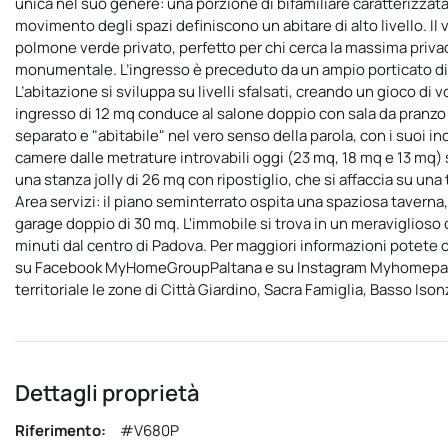
unica nel suo genere: una porzione di bifamiliare caratterizzata
movimento degli spazi definiscono un abitare di alto livello. Il
polmone verde privato, perfetto per chi cerca la massima privac
monumentale. L’ingresso è preceduto da un ampio porticato di 4
L’abitazione si sviluppa su livelli sfalsati, creando un gioco 
ingresso di 12 mq conduce al salone doppio con sala da pranzo 
separato e "abitabile" nel vero senso della parola, con i suoi i
camere dalle metrature introvabili oggi (23 mq, 18 mq e 13 mq) 
una stanza jolly di 26 mq con ripostiglio, che si affaccia su un
Area servizi: il piano seminterrato ospita una spaziosa taverna, 
garage doppio di 30 mq. L'immobile si trova in un meraviglioso
minuti dal centro di Padova. Per maggiori informazioni potete
su Facebook MyHomeGroupPaltana e su Instagram Myhomepalt
territoriale le zone di Città Giardino, Sacra Famiglia, Basso I
Dettagli proprietà
Riferimento:
#V680P