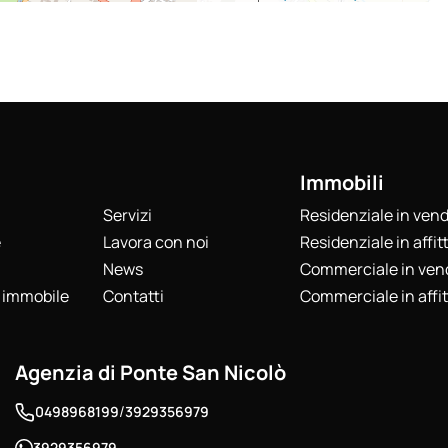
Immobili
Servizi
Residenziale in vend
e
Lavora con noi
Residenziale in affit
News
Commerciale in ven
o immobile
Contatti
Commerciale in affi
Agenzia di Ponte San Nicolò
/
0498968199
3929356979
3929356979