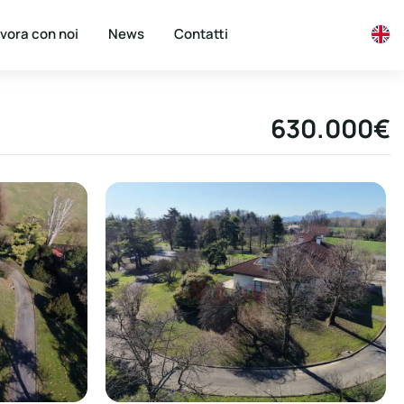
vora con noi
News
Contatti
630.000€