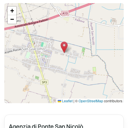
+
−
Leaflet
|
©
OpenStreetMap
contributors
Agenzia di Ponte San Nicolò