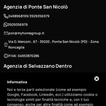
Agenzia di Ponte San Nicolò
/
0498968199
3929356979
3929356979
psn@myhomegroup.it
Via G. Marconi , 67 - 35020 , Ponte San Nicolò (PD) - Zona
Roncaglia
P.IVA: 04953870286
Agenzia di Selvazzano Dentro
/
0498686040
3881003229
Informativa
3881003229
Noi e terze parti selezionate (come ad esempio
selva@myhomegroup.it
Google, Facebook, LinkedIn, ecc.) utilizziamo cookie o
tecnologie simili per finalità tecniche e, con il tuo
Via Padova , 12/E - 35030 , Selvazzano Dentro (PD) - Zona
consenso, anche per altre finalità come ad esempio