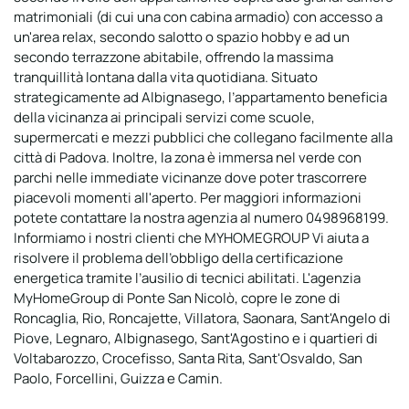
matrimoniali (di cui una con cabina armadio) con accesso a
un'area relax, secondo salotto o spazio hobby e ad un
secondo terrazzone abitabile, offrendo la massima
tranquillità lontana dalla vita quotidiana. Situato
strategicamente ad Albignasego, l’appartamento beneficia
della vicinanza ai principali servizi come scuole,
supermercati e mezzi pubblici che collegano facilmente alla
città di Padova. Inoltre, la zona è immersa nel verde con
parchi nelle immediate vicinanze dove poter trascorrere
piacevoli momenti all'aperto. Per maggiori informazioni
potete contattare la nostra agenzia al numero 0498968199.
Informiamo i nostri clienti che MYHOMEGROUP Vi aiuta a
risolvere il problema dell’obbligo della certificazione
energetica tramite l’ausilio di tecnici abilitati. L'agenzia
MyHomeGroup di Ponte San Nicolò, copre le zone di
Roncaglia, Rio, Roncajette, Villatora, Saonara, Sant'Angelo di
Piove, Legnaro, Albignasego, Sant'Agostino e i quartieri di
Voltabarozzo, Crocefisso, Santa Rita, Sant'Osvaldo, San
Paolo, Forcellini, Guizza e Camin.