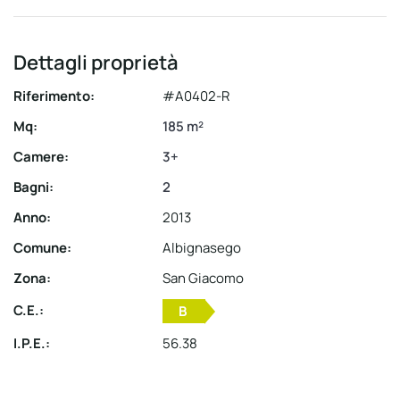
Dettagli proprietà
Riferimento:
#A0402-R
Mq:
185 m²
Camere:
3+
Bagni:
2
Anno:
2013
Comune:
Albignasego
Zona:
San Giacomo
C.E.:
B
I.P.E.:
56.38