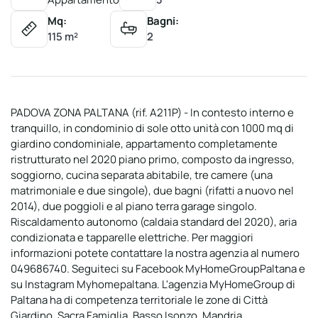
Mq:
Bagni:
115 m²
2
PADOVA ZONA PALTANA (rif. A211P) - In contesto interno e
tranquillo, in condominio di sole otto unità con 1000 mq di
giardino condominiale, appartamento completamente
ristrutturato nel 2020 piano primo, composto da ingresso,
soggiorno, cucina separata abitabile, tre camere (una
matrimoniale e due singole), due bagni (rifatti a nuovo nel
2014), due poggioli e al piano terra garage singolo.
Riscaldamento autonomo (caldaia standard del 2020), aria
condizionata e tapparelle elettriche. Per maggiori
informazioni potete contattare la nostra agenzia al numero
049686740. Seguiteci su Facebook MyHomeGroupPaltana e
su Instagram Myhomepaltana. L'agenzia MyHomeGroup di
Paltana ha di competenza territoriale le zone di Città
Giardino, Sacra Famiglia, Basso Isonzo, Mandria,