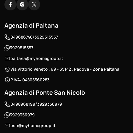
Agenzia di Paltana
/
049686740
3929515557
3929515557
paltana@myhomegroup.it
Via Vittorio Veneto , 69 - 35142 , Padova - Zona Paltana
P.IVA: 04805560283
Agenzia di Ponte San Nicolò
/
0498968199
3929356979
3929356979
psn@myhomegroup.it