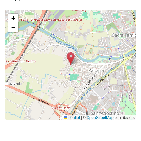
+
−
Leaflet
|
©
OpenStreetMap
contributors