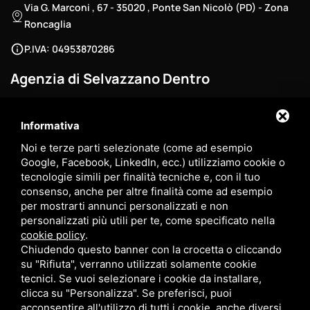
Via G. Marconi , 67 - 35020 , Ponte San Nicolò (PD) - Zona
Roncaglia
P.IVA: 04953870286
Agenzia di Selvazzano Dentro
/
0498686040
3881003229
Informativa
3881003229
Noi e terze parti selezionate (come ad esempio
selva@myhomegroup.it
Google, Facebook, LinkedIn, ecc.) utilizziamo cookie o
tecnologie simili per finalità tecniche e, con il tuo
Via Padova , 12/E - 35030 , Selvazzano Dentro (PD) - Zona
consenso, anche per altre finalità come ad esempio
Tencarola
per mostrarti annunci personalizzati e non
personalizzati più utili per te, come specificato nella
P.IVA: 03744680285
cookie policy
.
Chiudendo questo banner con la crocetta o cliccando
su "Rifiuta", verranno utilizzati solamente cookie
tecnici. Se vuoi selezionare i cookie da installare,
clicca su "Personalizza". Se preferisci, puoi
My Home Group srl - P. IVA 05334400289
acconsentire all'utilizzo di tutti i cookie, anche diversi