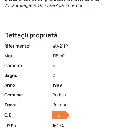
Voltabrusegana, Guizza e Abano Terme.
Dettagli proprietà
Riferimento:
#A211P
Mq:
115 m²
Camere:
3
Bagni:
2
Anno:
1989
Comune:
Padova
Zona:
Paltana
C.E.:
E
I.P.E.:
161.74