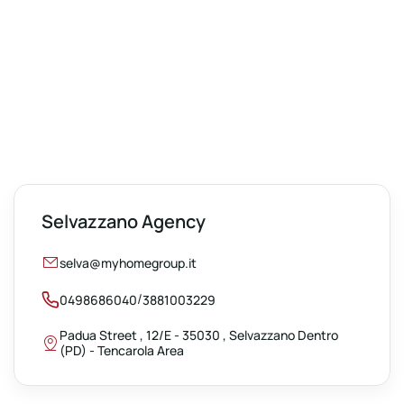
Selvazzano Agency
selva@myhomegroup.it
/
0498686040
3881003229
Padua Street , 12/E - 35030 , Selvazzano Dentro
(PD) - Tencarola Area