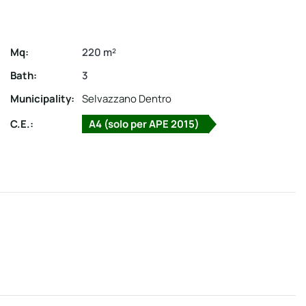
Mq:
220 m²
Bath:
3
Municipality:
Selvazzano Dentro
C.E.:
A4 (solo per APE 2015)