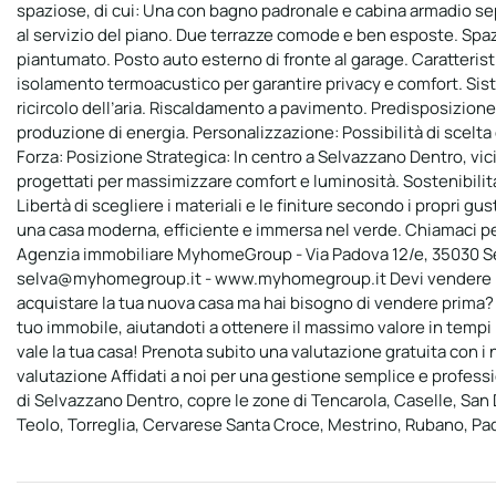
spaziose, di cui: Una con bagno padronale e cabina armadio se
al servizio del piano. Due terrazze comode e ben esposte. Spaz
piantumato. Posto auto esterno di fronte al garage. Caratterist
isolamento termoacustico per garantire privacy e comfort. Sis
ricircolo dell’aria. Riscaldamento a pavimento. Predisposizione
produzione di energia. Personalizzazione: Possibilità di scelta de
Forza: Posizione Strategica: In centro a Selvazzano Dentro, vicin
progettati per massimizzare comfort e luminosità. Sostenibilità
Libertà di scegliere i materiali e le finiture secondo i propri g
una casa moderna, efficiente e immersa nel verde. Chiamaci per
Agenzia immobiliare MyhomeGroup - Via Padova 12/e, 35030 Sel
selva@myhomegroup.it - www.myhomegroup.it Devi vendere pe
acquistare la tua nuova casa ma hai bisogno di vendere prima? 
tuo immobile, aiutandoti a ottenere il massimo valore in tempi
vale la tua casa! Prenota subito una valutazione gratuita con 
valutazione Affidati a noi per una gestione semplice e profes
di Selvazzano Dentro, copre le zone di Tencarola, Caselle, Sa
Teolo, Torreglia, Cervarese Santa Croce, Mestrino, Rubano, Pa