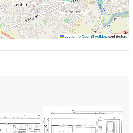
Leaflet
|
©
OpenStreetMap
contributors