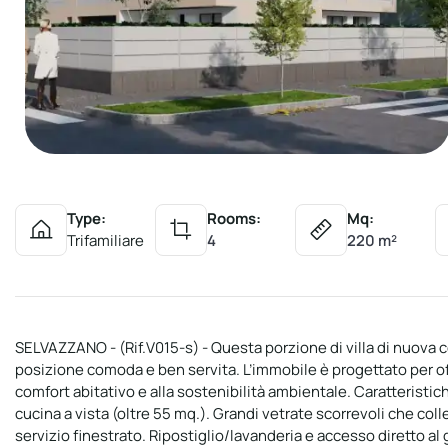
Type:
Rooms:
Mq:
Trifamiliare
4
220 m²
SELVAZZANO - (Rif.V015-s) - Questa porzione di villa di nuova c
posizione comoda e ben servita. L’immobile è progettato per off
comfort abitativo e alla sostenibilità ambientale. Caratteristi
cucina a vista (oltre 55 mq.). Grandi vetrate scorrevoli che col
servizio finestrato. Ripostiglio/lavanderia e accesso diretto a