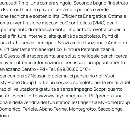
parata di 7 mq. Una camera singola. Secondo bagno finestrato
i Esterni: Giardino privato con ampio portico e verde
iche tecniche e sostenibilità: Efficienza Energetica: Ottimale
tema di ventilazione meccanica Ccontrollata (VMC) per il
 per impianto di raffrescamento. Impianto fotovoltaico per la
lle finiture interne di alta qualità da capitolato. Punti di
a a tutti i servizi principali. Spazi ampi e funzionali: Ambienti
: Efficientamento energetico. Finiture Personalizzabili:
usti. Questa villa rappresenta una soluzione ideale per chi cerca
 avere ulteriori informazioni o per fissare un appuntamento:
vazzano Dentro - Pd - Tel. 049.86.86.040 -
r comprare? Nessun problema, ci pensiamo noi! Vuoi
My Home Group ti offre un servizio completo per la vendita del
 rapidi. Valutazione gratuita e senza impegno Scopri quanto
i nostri esperti. https://www.myhomegroup.it/it/prenota una
sionale della vendita del tuo immobile! L'agenzia MyHomeGroup
n Domenico, Feriole, Abano Terme, Montegrotto, Saccolongo,
dova.