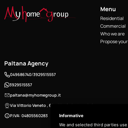
Menu
Residential
Commercial
Who we are
Propose your
Paltana Agency
/
049686740
3929515557
3929515557
paltana@myhomegroup.it
Via Vittorio Veneto , 69 - 35142 , Padua - Paltana area
P.IVA: 04805560283
Informative
We and selected third parties use 