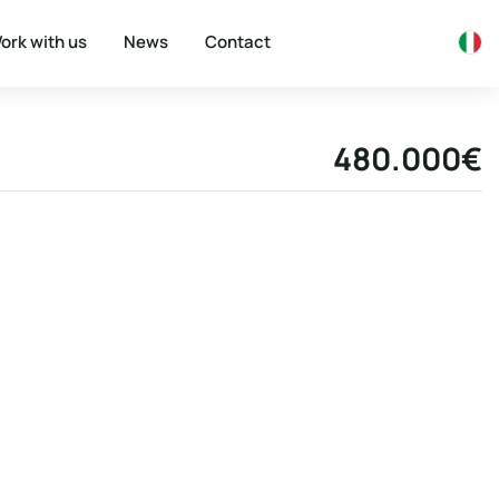
ork with us
News
Contact
480.000€