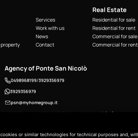
Real Estate
Services
Residential for sale
Work with us
Residential for rent
News
Commercial for sale
 property
Contact
Commercial for rent
Agency of Ponte San Nicolò
/
0498968199
3929356979
3929356979
psn@myhomegroup.it
Via G. Marconi , 67 - 35020 , Ponte San Nicolò (PD) -
Roncaglia Area
P.IVA: 04953870286
cookies or similar technologies for technical purposes and, wit