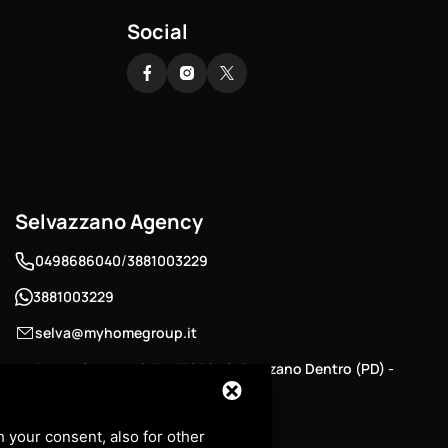
Social
Selvazzano Agency
/
0498686040
3881003229
3881003229
selva@myhomegroup.it
Padua Street , 12/E - 35030 , Selvazzano Dentro (PD) -
Tencarola Area
P.IVA: 03744680285
h your consent, also for other