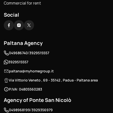
Commercial for rent
Social
Paltana Agency
/
049686740
3929515557
3929515557
paltana@myhomegroup.it
Via Vittorio Veneto , 69 - 35142 , Padua - Paltana area
P.IVA: 04805560283
Agency of Ponte San Nicolò
/
0498968199
3929356979