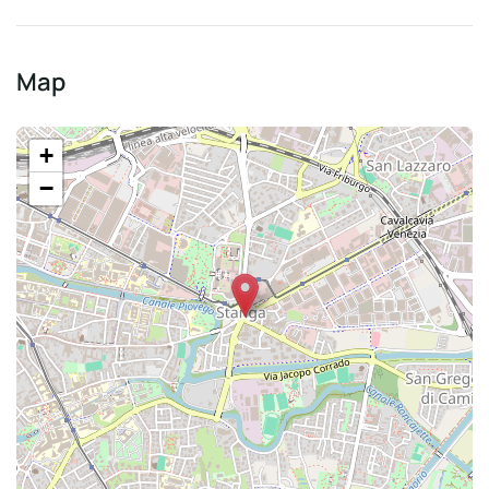
Map
+
−