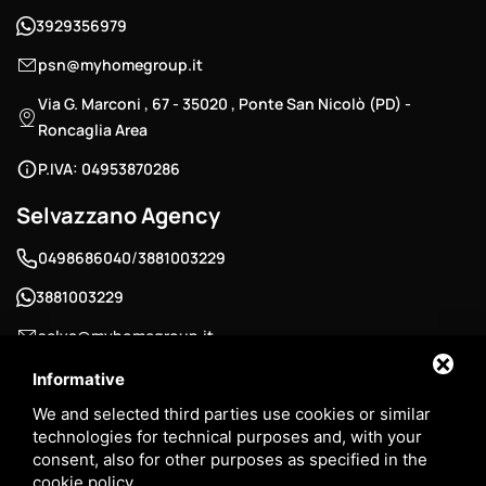
3929356979
psn@myhomegroup.it
Via G. Marconi , 67 - 35020 , Ponte San Nicolò (PD) -
Roncaglia Area
P.IVA: 04953870286
Selvazzano Agency
/
0498686040
3881003229
3881003229
selva@myhomegroup.it
Padua Street , 12/E - 35030 , Selvazzano Dentro (PD) -
Informative
Tencarola Area
We and selected third parties use cookies or similar
technologies for technical purposes and, with your
P.IVA: 03744680285
consent, also for other purposes as specified in the
cookie policy
.