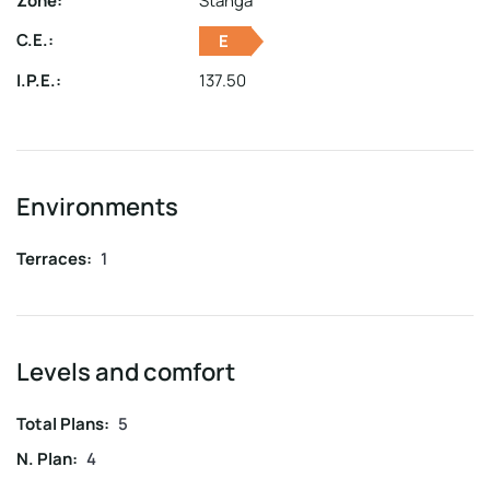
Zone:
Stanga
C.E.:
E
I.P.E.:
137.50
Environments
Terraces:
1
Levels and comfort
Total Plans:
5
N. Plan:
4